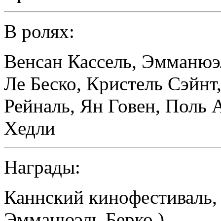
В ролях:
Венсан Кассель
,
Эмманюэ
Ле Беско
,
Кристель Сэйнт
Рейналь
,
Ян Говен
,
Поль 
Хедли
Награды:
Каннский кинофестиваль, 
Эмманюэль Берко )