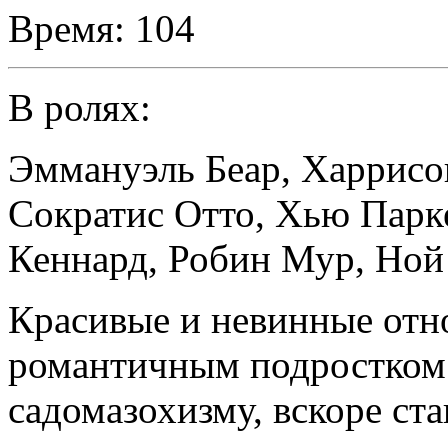
Время:
104
В ролях:
Эммануэль Беар
,
Харрисо
Сократис Отто
,
Хью Парк
Кеннард
,
Робин Мур
,
Ной
Красивые и невинные отн
романтичным подростком 
садомазохизму, вскоре ст