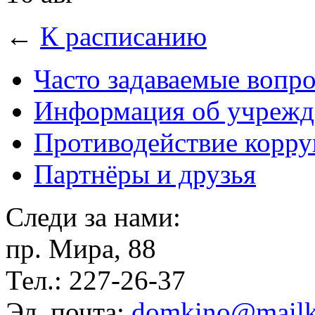
←
К расписанию
Часто задаваемые вопр
Информация об учрежд
Противодействие корр
Партнёры и друзья
Следи за нами:
пр. Мира, 88
Тел.: 227-26-37
Эл. почта:
domkino@mailk