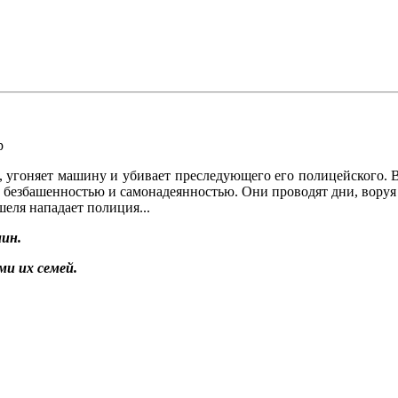
р
 угоняет машину и убивает преследующего его полицейского. В
о безбашенностью и самонадеянностью. Они проводят дни, воруя 
еля нападает полиция...
ин.
и их семей.