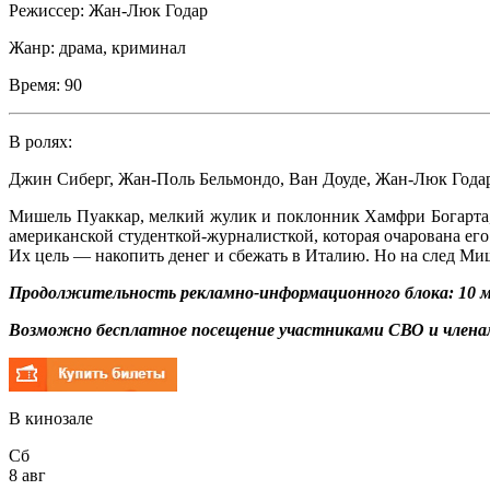
Режиссер:
Жан-Люк Годар
Жанр:
драма, криминал
Время:
90
В ролях:
Джин Сиберг
,
Жан-Поль Бельмондо
,
Ван Доуде
,
Жан-Люк Года
Мишель Пуаккар, мелкий жулик и поклонник Хамфри Богарта,
американской студенткой-журналисткой, которая очарована ег
Их цель — накопить денег и сбежать в Италию. Но на след Миш
Продолжительность рекламно-информационного блока: 10 м
Возможно бесплатное посещение участниками СВО и членам
В кинозале
Сб
8 авг