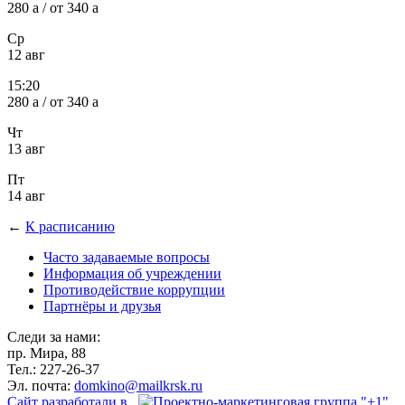
280
a
/ от 340
a
Ср
12 авг
15:20
280
a
/ от 340
a
Чт
13 авг
Пт
14 авг
←
К расписанию
Часто задаваемые вопросы
Информация об учреждении
Противодействие коррупции
Партнёры и друзья
Следи за нами:
пр. Мира, 88
Тел.: 227-26-37
Эл. почта:
domkino@mailkrsk.ru
Сайт разработали в