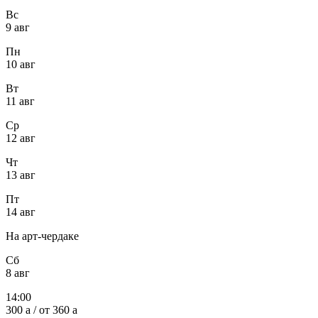
Вс
9 авг
Пн
10 авг
Вт
11 авг
Ср
12 авг
Чт
13 авг
Пт
14 авг
На арт-чердаке
Сб
8 авг
14:00
300
a
/ от 360
a