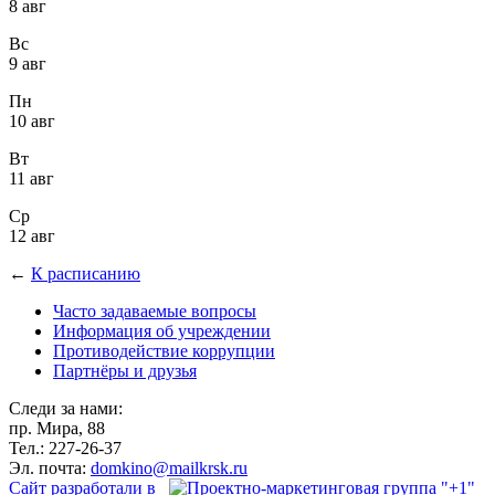
8 авг
Вс
9 авг
Пн
10 авг
Вт
11 авг
Ср
12 авг
←
К расписанию
Часто задаваемые вопросы
Информация об учреждении
Противодействие коррупции
Партнёры и друзья
Следи за нами:
пр. Мира, 88
Тел.: 227-26-37
Эл. почта:
domkino@mailkrsk.ru
Сайт разработали в