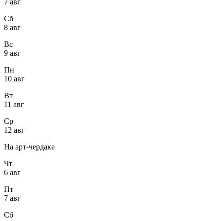
7 авг
Сб
8 авг
Вс
9 авг
Пн
10 авг
Вт
11 авг
Ср
12 авг
На арт-чердаке
Чт
6 авг
Пт
7 авг
Сб