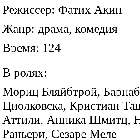
Режиссер:
Фатих Акин
Жанр:
драма, комедия
Время:
124
В ролях:
Мориц Бляйбтрой
,
Барнаб
Циолковска
,
Кристиан Та
Аттили
,
Анника Шмитц
,
Н
Раньери
,
Сезаре Меле