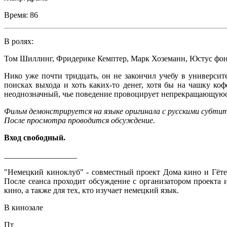
Время:
86
В ролях:
Том Шиллинг
,
Фридерике Кемптер
,
Марк Хоземанн
,
Юстус фо
Нико уже почти тридцать, он не закончил учебу в университ
поисках выхода и хоть каких-то денег, хотя бы на чашку ко
неоднозначный, чье поведение провоцирует непрекращающую
Фильм демонстрируется на языке оригинала с русскими субти
После просмотра проводится обсуждение.
Вход свободный.
__________________
"Немецкий киноклуб" - совместный проект Дома кино и Гёте-
После сеанса проходит обсуждение с организатором проекта
кино, а также для тех, кто изучает немецкий язык.
В кинозале
Пт