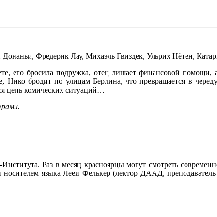
н Донаньи
,
Фредерик Лау
,
Михаэль Гвиздек
,
Ульрих Нётен
,
Катар
ете, его бросила подружка, отец лишает финансовой помощи, а
фе, Нико бродит по улицам Берлина, что превращается в чере
ся цепь комических ситуаций…
трами.
Института. Раз в месяц красноярцы могут смотреть современн
 и носителем языка Леей Фёлькер (лектор ДААД, преподавател