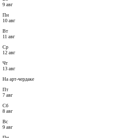
9 авг
Пн
10 авг
Вт
11 авг
Ср
12 авг
Чт
13 авг
На арт-чердаке
Пт
7 авг
Сб
8 авг
Вс
9 авг
Пн