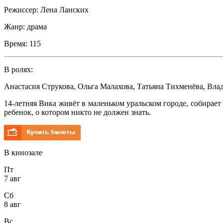
Режиссер:
Лена Ланских
Жанр:
драма
Время:
115
В ролях:
Анастасия Струкова
,
Ольга Малахова
,
Татьяна Тихменёва
,
Вла
14-летняя Вика живёт в маленьком уральском городе, собирает
ребенок, о котором никто не должен знать.
В кинозале
Пт
7 авг
Сб
8 авг
Вс