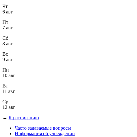
Чт
6 авг
Пт
7 авг
Сб
8 авг
Вс
9 авг
Пн
10 авг
Вт
11 авг
Ср
12 авг
←
К расписанию
Часто задаваемые вопросы
Информация об учреждении