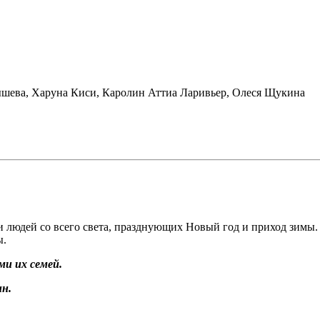
ышева
,
Харуна Киси
,
Каролин Аттиа Ларивьер
,
Олеся Щукина
юдей со всего света, празднующих Новый год и приход зимы. Вм
ы.
и их семей.
н.