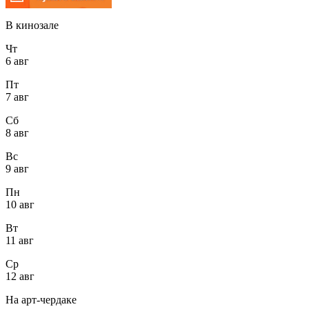
В кинозале
Чт
6 авг
Пт
7 авг
Сб
8 авг
Вс
9 авг
Пн
10 авг
Вт
11 авг
Ср
12 авг
На арт-чердаке