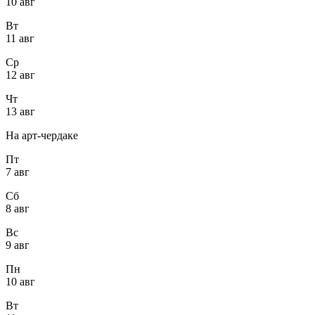
10 авг
Вт
11 авг
Ср
12 авг
Чт
13 авг
На арт-чердаке
Пт
7 авг
Сб
8 авг
Вс
9 авг
Пн
10 авг
Вт