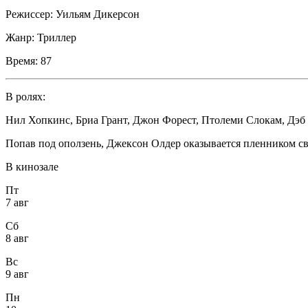
Режиссер:
Уильям Дикерсон
Жанр:
Триллер
Время:
87
В ролях:
Нил Хопкинс
,
Бриа Грант
,
Джон Форест
,
Птолеми Слокам
,
Дэб
Попав под оползень, Джексон Олдер оказывается пленником св
В кинозале
Пт
7 авг
Сб
8 авг
Вс
9 авг
Пн