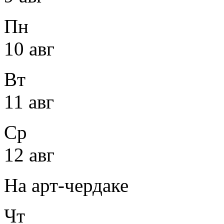
Пн
10 авг
Вт
11 авг
Ср
12 авг
На арт-чердаке
Чт