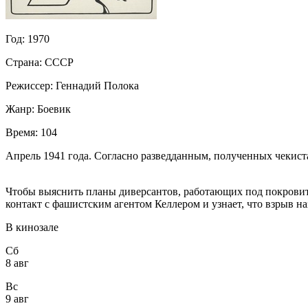
Год:
1970
Страна:
СССР
Режиссер:
Геннадий Полока
Жанр:
Боевик
Время:
104
Апрель 1941 года. Согласно разведданным, полученных чекист
Чтобы выяснить планы диверсантов, работающих под покровит
контакт с фашистским агентом Келлером и узнает, что взрыв н
В кинозале
Сб
8 авг
Вс
9 авг