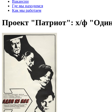
Вакансии
Где мы находимся
Как мы работаем
Проект "Патриот": х/ф "Один