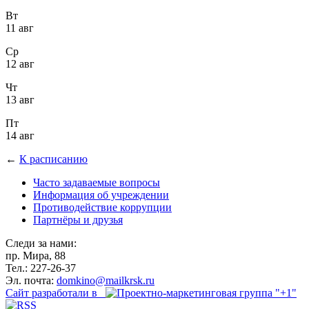
Вт
11 авг
Ср
12 авг
Чт
13 авг
Пт
14 авг
←
К расписанию
Часто задаваемые вопросы
Информация об учреждении
Противодействие коррупции
Партнёры и друзья
Следи за нами:
пр. Мира, 88
Тел.: 227-26-37
Эл. почта:
domkino@mailkrsk.ru
Сайт разработали в