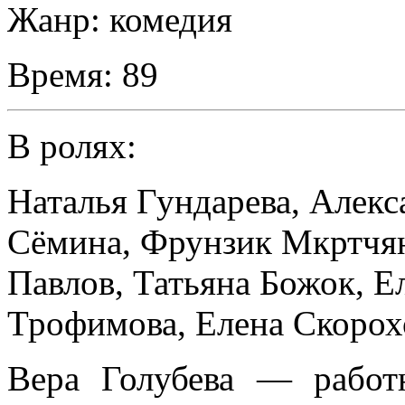
Жанр:
комедия
Время:
89
В ролях:
Наталья Гундарева
,
Алекс
Сёмина
,
Фрунзик Мкртчя
Павлов
,
Татьяна Божок
,
Е
Трофимова
,
Елена Скорох
Вера Голубева — работн