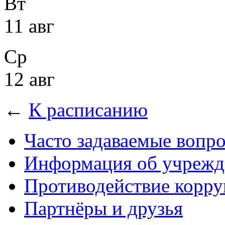
Вт
11 авг
Ср
12 авг
←
К расписанию
Часто задаваемые вопр
Информация об учрежд
Противодействие корр
Партнёры и друзья