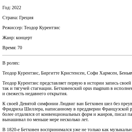
Год:
2022
Страна:
Греция
Режиссер:
Теодор Курентзис
Жанр:
концерт
Время:
70
В ролях:
Теодор Курентзис
,
Биргитте Кристенсен
,
Софи Хармсен
,
Бенья
Теодор Курентзис представляет первую в истории запись свое
так и тягучей стагнации. Бетховенский opus magnum в исполне
и свежесть недавнего открытия.
К своей Девятой симфонии Людвиг ван Бетховен шел без преув
Фридриха Шиллера, написанному в преддверии Французской рев
более отдалялся от конвенциональных форм и жанров, писал п
вынашивал по меньше мере несколько лет.
В 1820-е Бетховен воспринимался уже не только как музыкальн