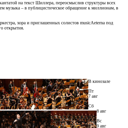
 кантатой на текст Шиллера, переосмыслив структуры всех
чем музыка – в публицистическое обращение к миллионам, в
кестра, хора и приглашенных солистов musicAeterna под
го открытия.
В кинозале
Пт
7 авг
Сб
8 авг
Вс
9 авг