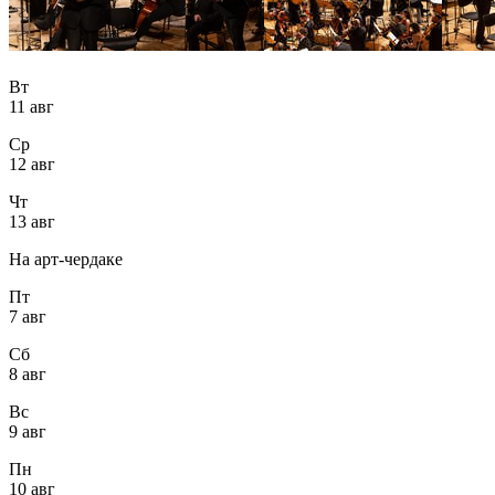
Вт
11 авг
Ср
12 авг
Чт
13 авг
На арт-чердаке
Пт
7 авг
Сб
8 авг
Вс
9 авг
Пн
10 авг