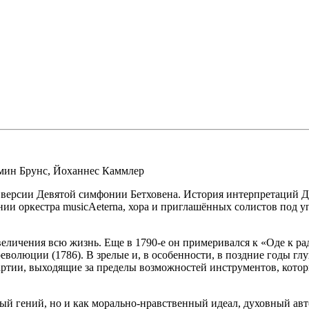
мин Брунс
,
Йоханнес Каммлер
й версии Девятой симфонии Бетховена. История интерпретаций Д
нии оркестра musicAeterna, хора и приглашённых солистов под 
еличения всю жизнь. Еще в 1790-е он примеривался к «Оде к ра
олюции (1786). В зрелые и, в особенности, в поздние годы глу
артии, выходящие за пределы возможностей инструментов, котор
ый гений, но и как морально-нравственный идеал, духовный авт