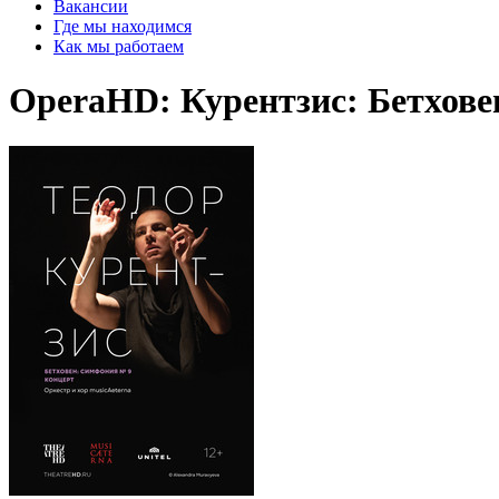
Вакансии
Где мы находимся
Как мы работаем
OperaHD: Курентзис: Бетхов