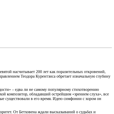
евятой насчитывает 200 лет как поразительных откровений,
управлением Теодора Курентзиса обретает изначальную глубину
дости» – едва ли не самому популярному стихотворению
хой композитор, обладавший острейшим «зрением слуха», все
ые существовали в его время. Идею симфонии с хором он
оритет. От Бетховена ждали высказываний о судьбах и