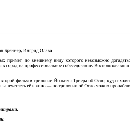
ав Бреннер
,
Ингрид Олава
х примет, по внешнему виду которого невозможно догадаться
 в город на профессиональное собеседование. Воспользовавшись 
, второй фильм в трилогии Йоакима Триера об Осло, куда входя
 запечатлеть её в кино — по трилогии об Осло можно пронаблюда
титрами.
н.