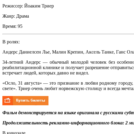
Режиссер:
Йоаким Триер
Жанр:
Драма
Время:
95
В ролях:
Андерс Даниелсен Лье
,
Малин Крепин
,
Аксель Танке
,
Ганс Ол
34-летний Андерс — обычный молодой человек без особенны
реабилитационной клинике и получает разрешение отправиться
встречает людей, которых давно не видел.
«Осло, 31 августа» — это признание в любви родному городу
свете». Триер очень любит норвежскую столицу и всегда мечтал
Фильм демонстрируется на языке оригинала с русскими суб
Продолжительность рекламно-информационного блока: 2 ми
В кинозале