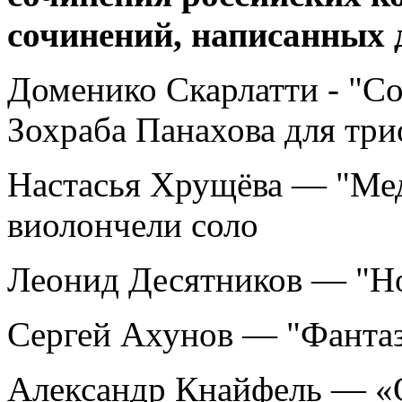
сочинений, написанных 
Доменико Скарлатти - "С
Зохраба Панахова для т
Настасья Хрущёва — "Мед
виолончели соло
Леонид Десятников — "Н
Сергей Ахунов — "Фантаз
Александр Кнайфель — «O