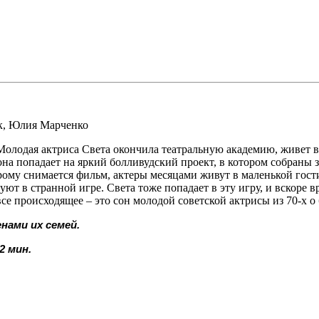
к
,
Юлия Марченко
Молодая актриса Света окончила театральную академию, живет в
, она попадает на яркий болливудский проект, в котором собраны
торому снимается фильм, актеры месяцами живут в маленькой гос
т в странной игре. Света тоже попадает в эту игру, и вскоре в
все происходящее – это сон молодой советской актрисы из 70-х о
нами их семей.
2 мин.