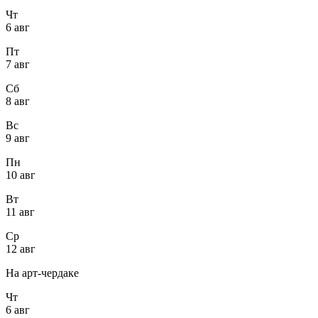
Чт
6 авг
Пт
7 авг
Сб
8 авг
Вс
9 авг
Пн
10 авг
Вт
11 авг
Ср
12 авг
На арт-чердаке
Чт
6 авг