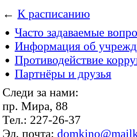
←
К расписанию
Часто задаваемые вопр
Информация об учрежд
Противодействие корр
Партнёры и друзья
Следи за нами:
пр. Мира, 88
Тел.: 227-26-37
Эл. почта:
domkino@mailk