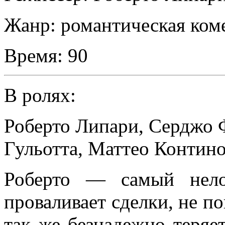
Жанр:
романтическая ком
Время:
90
В ролях:
Роберто Липари
,
Серджо 
Гульотта
,
Маттео Контин
Роберто — самый нело
проваливает сделки, не п
так же безнадежно теряе