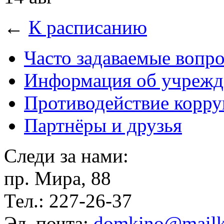
←
К расписанию
Часто задаваемые вопр
Информация об учрежд
Противодействие корр
Партнёры и друзья
Следи за нами:
пр. Мира, 88
Тел.: 227-26-37
Эл. почта:
domkino@mailk