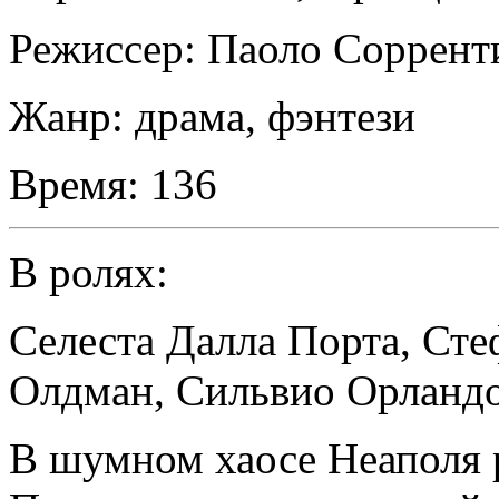
Режиссер:
Паоло Соррент
Жанр:
драма, фэнтези
Время:
136
В ролях:
Селеста Далла Порта
,
Сте
Олдман
,
Сильвио Орланд
В шумном хаосе Неаполя 