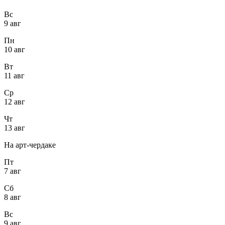
Вс
9 авг
Пн
10 авг
Вт
11 авг
Ср
12 авг
Чт
13 авг
На арт-чердаке
Пт
7 авг
Сб
8 авг
Вс
9 авг