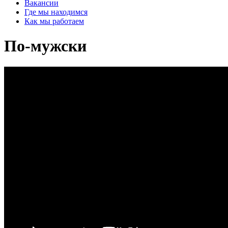
Вакансии
Где мы находимся
Как мы работаем
По-мужски