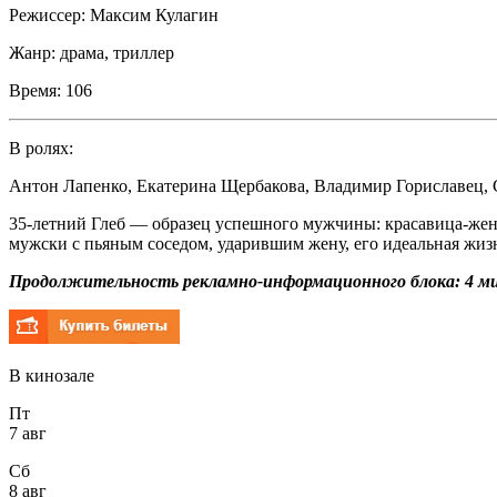
Режиссер:
Максим Кулагин
Жанр:
драма, триллер
Время:
106
В ролях:
Антон Лапенко
,
Екатерина Щербакова
,
Владимир Гориславец
,
35-летний Глеб — образец успешного мужчины: красавица-жена,
мужски с пьяным соседом, ударившим жену, его идеальная жизн
Продолжительность рекламно-информационного блока: 4 ми
В кинозале
Пт
7 авг
Сб
8 авг