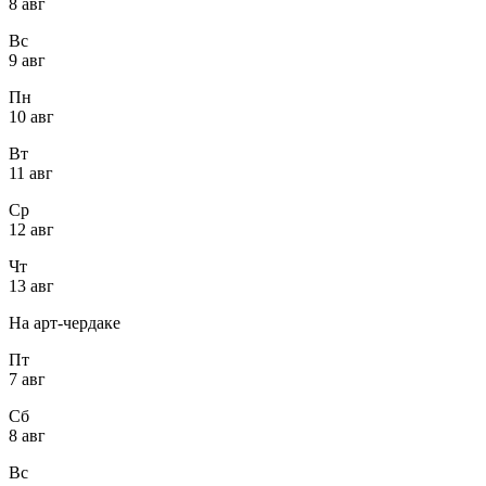
8 авг
Вс
9 авг
Пн
10 авг
Вт
11 авг
Ср
12 авг
Чт
13 авг
На арт-чердаке
Пт
7 авг
Сб
8 авг
Вс