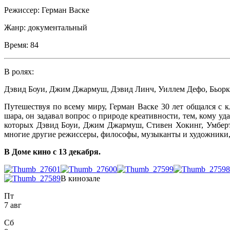
Режиссер:
Герман Васке
Жанр:
документальный
Время:
84
В ролях:
Дэвид Боуи
,
Джим Джармуш
,
Дэвид Линч
,
Уиллем Дефо
,
Бьорк
Путешествуя по всему миру, Герман Васке 30 лет общался с
шара, он задавал вопрос о природе креативности, тем, кому уд
которых Дэвид Боуи, Джим Джармуш, Стивен Хокинг, Умберт
многие другие режиссеры, философы, музыканты и художники, 
В Доме кино с 13 декабря.
В кинозале
Пт
7 авг
Сб