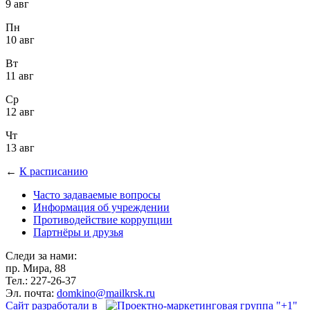
9 авг
Пн
10 авг
Вт
11 авг
Ср
12 авг
Чт
13 авг
←
К расписанию
Часто задаваемые вопросы
Информация об учреждении
Противодействие коррупции
Партнёры и друзья
Следи за нами:
пр. Мира, 88
Тел.: 227-26-37
Эл. почта:
domkino@mailkrsk.ru
Сайт разработали в