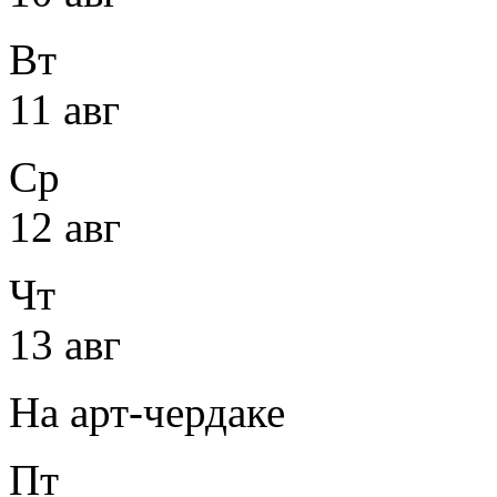
Вт
11 авг
Ср
12 авг
Чт
13 авг
На арт-чердаке
Пт