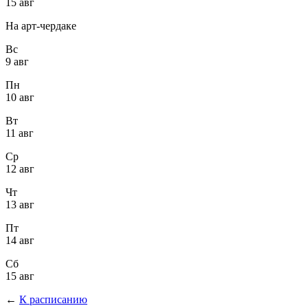
15 авг
На арт-чердаке
Вс
9 авг
Пн
10 авг
Вт
11 авг
Ср
12 авг
Чт
13 авг
Пт
14 авг
Сб
15 авг
←
К расписанию