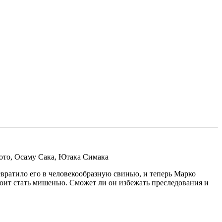
ото
,
Осаму Сака
,
Ютака Симака
евратило его в человекообразную свинью, и теперь Марко
тоит стать мишенью. Сможет ли он избежать преследования и