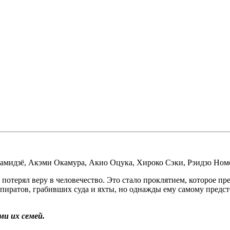
амидзё
,
Акэми Окамура
,
Акио Оцука
,
Хироко Сэки
,
Рэидзо Ном
отерял веру в человечество. Это стало проклятием, которое пр
 пиратов, грабивших суда и яхты, но однажды ему самому предс
и их семей.