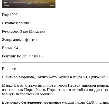
Год:
1992
Страна:
Япония
Режиссер:
Хаяо Миядзаки
Жанр:
аниме, фэнтези
Время:
94
Рейтинг IMDb:
7.7 из 10
В ролях:
Сюитиро Морияма
,
Токико Като
,
Бунси Кацура VI
,
Цунэхико К
Марко Пагот, отважный пилот и герой Первой мировой войны, п
известен как Порко Россо. Порко занялся охотой на воздушных
вернуть человеческий облик?
Возможно бесплатное посещение участниками СВО и членам