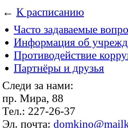
←
К расписанию
Часто задаваемые вопр
Информация об учрежд
Противодействие корр
Партнёры и друзья
Следи за нами:
пр. Мира, 88
Тел.: 227-26-37
Эл. почта:
domkino@mailk