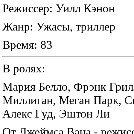
Режиссер:
Уилл Кэнон
Жанр:
Ужасы, триллер
Время:
83
В ролях:
Мария Белло
,
Фрэнк Грил
Миллиган
,
Меган Парк
,
С
Алекс Гуд
,
Эштон Ли
От Джеймса Вана - режисс