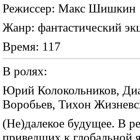
Режиссер:
Макс Шишкин
Жанр:
фантастический эк
Время:
117
В ролях:
Юрий Колокольников
,
Диа
Воробьев
,
Тихон Жизневс
(Не)далекое будущее. В р
приведших к глобальной 