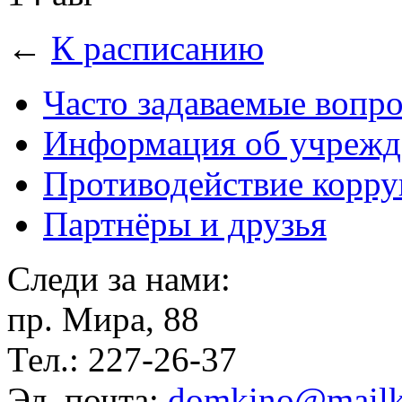
←
К расписанию
Часто задаваемые вопр
Информация об учрежд
Противодействие корр
Партнёры и друзья
Следи за нами:
пр. Мира, 88
Тел.: 227-26-37
Эл. почта:
domkino@mailk