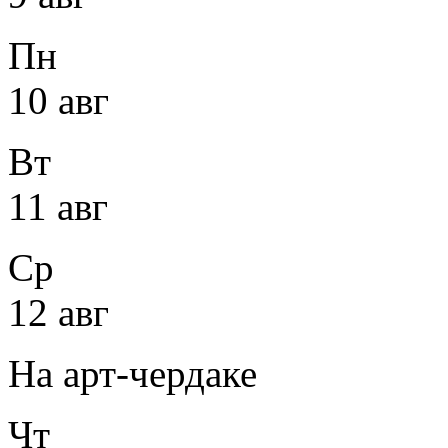
Пн
10 авг
Вт
11 авг
Ср
12 авг
На арт-чердаке
Чт