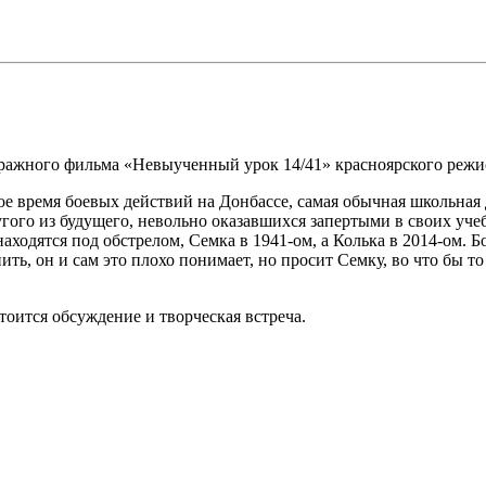
етражного фильма «Невыученный урок 14/41» красноярского реж
е время боевых действий на Донбассе, самая обычная школьная 
угого из будущего, невольно оказавшихся запертыми в своих уче
находятся под обстрелом, Семка в 1941-ом, а Колька в 2014-ом. Б
ть, он и сам это плохо понимает, но просит Семку, во что бы то
оится обсуждение и творческая встреча.