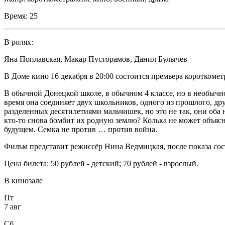
Время:
25
В ролях:
Яна Поплавская
,
Макар Пусторамов
,
Данил Булычев
В Доме кино 16 декабря в 20:00 состоится премьера коротком
В обычной Донецкой школе, в обычном 4 классе, но в необычно
время она соединяет двух школьников, одного из прошлого, др
разделенных десятилетиями мальчишек, но это не так, они оба 
кто-то снова бомбит их родную землю? Колька не может объясни
будущем. Семка не против … против война.
Фильм представит режиссёр Нина Ведмицкая, после показа сост
Цена билета: 50 рублей - детский; 70 рублей - взрослый.
В кинозале
Пт
7 авг
Сб