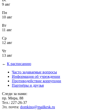
9 авг
Пн
10 авг
Вт
11 авг
Ср
12 авг
Чт
13 авг
←
К расписанию
Часто задаваемые вопросы
Информация об учреждении
Противодействие коррупции
Партнёры и друзья
Следи за нами:
пр. Мира, 88
Тел.: 227-26-37
Эл. почта:
domkino@mailkrsk.ru