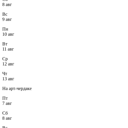
8 авг
Вс
9 авг
Пн
10 авг
Вт
11 авг
Ср
12 авг
Чт
13 авг
На арт-чердаке
Пт
7 авг
Сб
8 авг
Вс