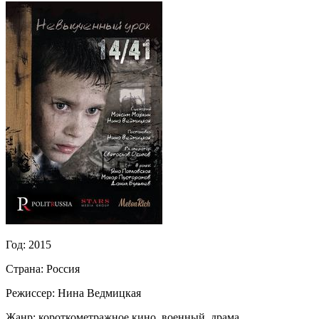
Год:
2015
Страна:
Россия
Режиссер:
Нина Ведмицкая
Жанр:
короткометражное кино, военный, драма