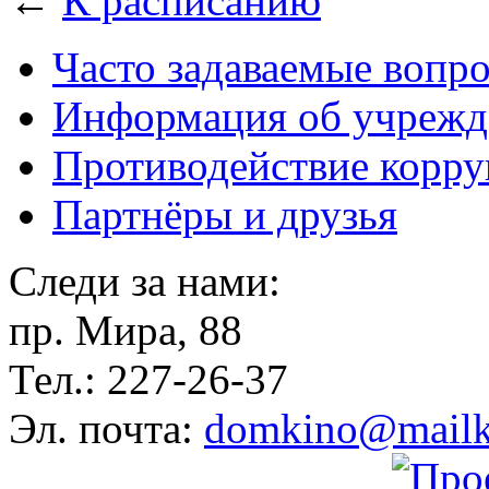
←
К расписанию
Часто задаваемые вопр
Информация об учрежд
Противодействие корр
Партнёры и друзья
Следи за нами:
пр. Мира, 88
Тел.: 227-26-37
Эл. почта:
domkino@mailk