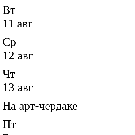
Вт
11 авг
Ср
12 авг
Чт
13 авг
На арт-чердаке
Пт