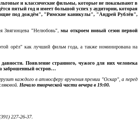
ультовые и классические фильмы, которые не показывают в
ся пятый год и имеет большой успех у аудитории, которая
ющие под дождём", "Римские каникулы", "Андрей Рублёв",
ея Звягинцева "Нелюбовь",
мы откроем новый сезон первой
отой орёл" как лучший фильм года, а также номинирована на
давности. Появление странного, чужого для них человека
 на заброшенный остров…
рузит каждого в атмосферу вручения премии "Оскар", а перед
сляковой.
Начало творческой части вечера в 19:00.
(391) 227-26-37.