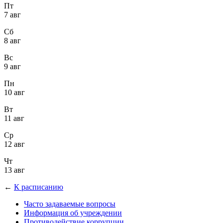
Пт
7 авг
Сб
8 авг
Вс
9 авг
Пн
10 авг
Вт
11 авг
Ср
12 авг
Чт
13 авг
←
К расписанию
Часто задаваемые вопросы
Информация об учреждении
Противодействие коррупции