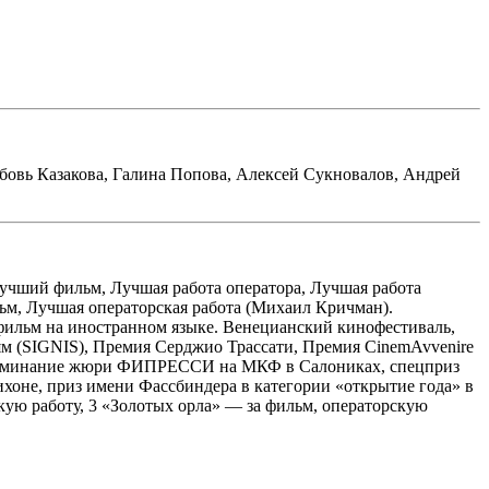
овь Казакова
,
Галина Попова
,
Алексей Сукновалов
,
Андрей
Лучший фильм, Лучшая работа оператора, Лучшая работа
ьм, Лучшая операторская работа (Михаил Кричман).
фильм на иностранном языке. Венецианский кинофестиваль,
ям (SIGNIS), Премия Серджио Трассати, Премия CinemAvvenire
 упоминание жюри ФИПРЕССИ на МКФ в Салониках, спецприз
хоне, приз имени Фассбиндера в категории «открытие года» в
ую работу, 3 «Золотых орла» — за фильм, операторскую