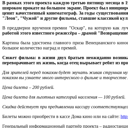
В рамках этого проекта каждую третью пятницу месяца в 
широком прокате на большом экране. Проект был иницииро
ценит качественный кинематограф. За годы существовани
"Леон", "Чужой" и другие фильмы, ставшие классикой кул
В преддверии вручения премии "Оскар", на которую как л
работой этого известного режиссёра – драмой "Возвращени
Картина была удостоена главного приза Венецианского кино
большое количество наград и премий.
Сюжет фильма: в жизни двух братьев неожиданно возника
переворачивает их жизнь, когда отец вырывает ребят из п
Для зрителей перед показом будет звучать живая струнная м
показом вы узнаете много интересного о фильме и творчестве
Цена билета – 200 рублей.
Цена билета для льготных категорий населения
— 100 рублей.
Скидка действует при предъявлении кассиру соответствующе
Билеты можно приобрести в кассе Дома кино или на сайте:
http
Генеральный информационный партнёр проекта – радиостанци