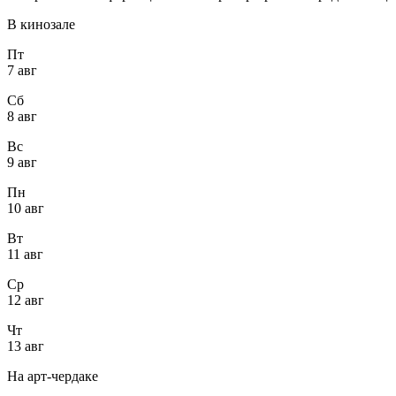
В кинозале
Пт
7 авг
Сб
8 авг
Вс
9 авг
Пн
10 авг
Вт
11 авг
Ср
12 авг
Чт
13 авг
На арт-чердаке