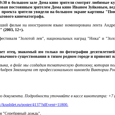
19:30 в большом зале Дома кино зрители смотрят любимые к
ван постоянным зрителем Дома кино Иваном Зуйковым, ведёт
я проекта зрители увидели на большом экране картины "По
ьтового кинематографа.
учший фильм на иностранном языке номинирована лента Андр
е"
(2003, 12+).
фестиваля "Золотой лев", национальных наград "Ника" и "Зол
ет отец, знакомый им только по фотографии десятилетней 
ривычного существования в тихом родном городе и привозит
узыка, в фойе мы создадим тематическую фотозону, которая пог
 Андрея Звягинцева от профессионального киноведа Виктории Ро
го документа. Подробности уточняйте в кассе кинотеатра:
+7 
://krasbilet.ru/poster/4137?idEvent=11800.
я "Серебряный дождь".