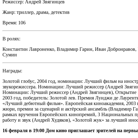
Режиссер:
Андрей Звягинцев
Жанр:
триллер, драма, детектив
Время:
106
В ролях:
Константин Лавроненко
,
Владимир Гарин
,
Иван Добронравов
,
Сумин
Награды:
Золотой глобус, 2004 год, номинации: Лучший фильм на иностр
звукорежиссера. Номинации: Лучший режиссер (Андрей Звягин
Номинации: Лучший режиссер (Андрей Звягинцев), Открытие г
2003 год, победитель: Золотой лев. Премия Луиджи де Лаурен
«Лучший дебютный фильм». Европейская киноакадемия, 2003 
жюри, премии за сценарий и актёрский ансамбль (Владимир Г
рамках вручения Европейских кинопремий, 3 Национальных пр
работу и звук (Андрей Худяков), «Золотой жук» за лучший ин
16 февраля в 19:00 Дом кино приглашает зрителей на первый