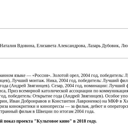
Наталия Вдовина
,
Елизавета Александрова
,
Лазарь Дубовик
,
Люб
анном языке — «Россия». Золотой орел, 2004 год, победитель: 
цев), Лучший монтаж. Ника, 2004 год, победитель: Лучший фил
ода (Андрей Звягинцев). Сезар, 2004 год, номинации: Лучший 
тиса, Приз всемирной католической ассоциации по коммуникаци
год, победитель: Открытие года (Андрей Звягинцев). Особое
арин, Иван Добронравов и Константин Лавроненко) на МКФ в Хи
иза кинокритики и кинопрессы — за фильм, дебют и операторск
остранный фильм в Швеции по итогам 2004 года.
 показ проекта "Культовое кино" в 2018 году.