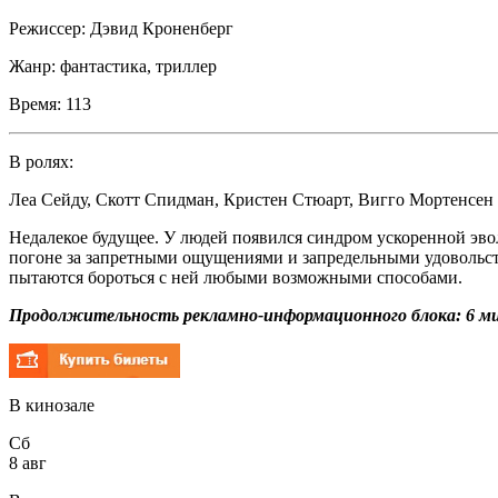
Режиссер:
Дэвид Кроненберг
Жанр:
фантастика, триллер
Время:
113
В ролях:
Леа Сейду
,
Скотт Спидман
,
Кристен Стюарт
,
Вигго Мортенсен
Недалекое будущее. У людей появился синдром ускоренной эвол
погоне за запретными ощущениями и запредельными удовольст
пытаются бороться с ней любыми возможными способами.
Продолжительность рекламно-информационного блока: 6 ми
В кинозале
Сб
8 авг