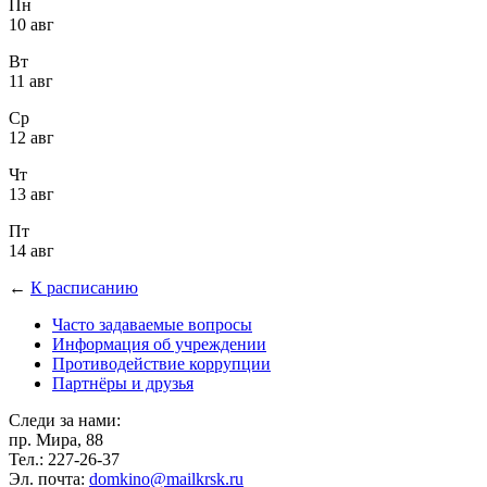
Пн
10 авг
Вт
11 авг
Ср
12 авг
Чт
13 авг
Пт
14 авг
←
К расписанию
Часто задаваемые вопросы
Информация об учреждении
Противодействие коррупции
Партнёры и друзья
Следи за нами:
пр. Мира, 88
Тел.: 227-26-37
Эл. почта:
domkino@mailkrsk.ru