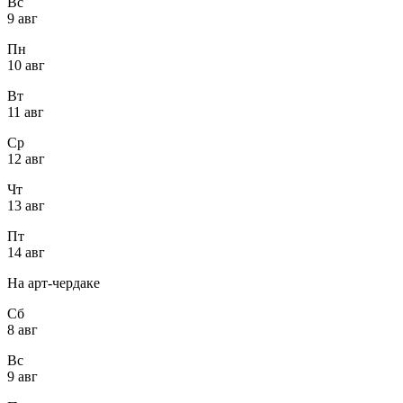
Вс
9 авг
Пн
10 авг
Вт
11 авг
Ср
12 авг
Чт
13 авг
Пт
14 авг
На арт-чердаке
Сб
8 авг
Вс
9 авг