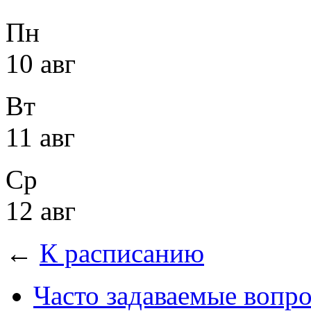
Пн
10 авг
Вт
11 авг
Ср
12 авг
←
К расписанию
Часто задаваемые вопр