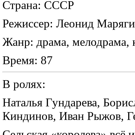
Страна:
СССР
Режиссер:
Леонид Маряг
Жанр:
драма, мелодрама, 
Время:
87
В ролях:
Наталья Гундарева
,
Борис
Киндинов
,
Иван Рыжов
,
Г
Сельская «королева» всё 