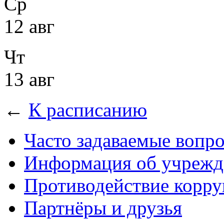
Ср
12 авг
Чт
13 авг
←
К расписанию
Часто задаваемые вопр
Информация об учрежд
Противодействие корр
Партнёры и друзья