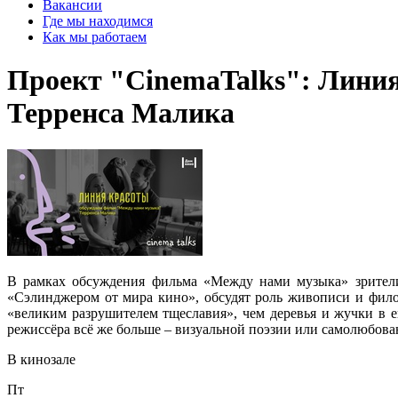
Вакансии
Где мы находимся
Как мы работаем
Проект "CinemaTalks": Лини
Терренса Малика
В рамках обсуждения фильма «Между нами музыка» зрители
«Сэлинджером от мира кино», обсудят роль живописи и фило
«великим разрушителем тщеславия», чем деревья и жучки в е
режиссёра всё же больше – визуальной поэзии или самолюбова
В кинозале
Пт