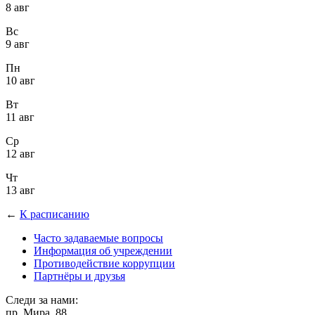
8 авг
Вс
9 авг
Пн
10 авг
Вт
11 авг
Ср
12 авг
Чт
13 авг
←
К расписанию
Часто задаваемые вопросы
Информация об учреждении
Противодействие коррупции
Партнёры и друзья
Следи за нами:
пр. Мира, 88