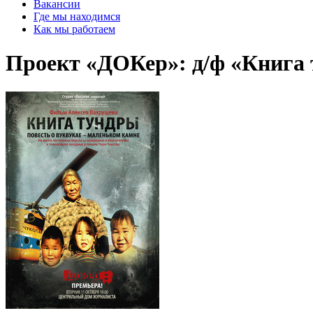
Вакансии
Где мы находимся
Как мы работаем
Проект «ДОКер»: д/ф «Книга 