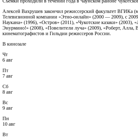
Съемки проходили в течении года в Чаунском районе Чукотско
Алексей Вахрушев закончил режиссерский факультет ВГИКа (ма
Телевизионной компании «Этно-онлайн» (2000 — 2009), с 200
Наукана» (1996), «Остров» (2011), «Чукотские казаки» (2003),
Энурмино!» (2008), «Повелители луча» (2009), «Роберт, Алла,
кинематографистов и Гильдии режиссеров России.
В кинозале
Чт
6 авг
Пт
7 авг
Сб
8 авг
Вс
9 авг
Пн
10 авг
Вт