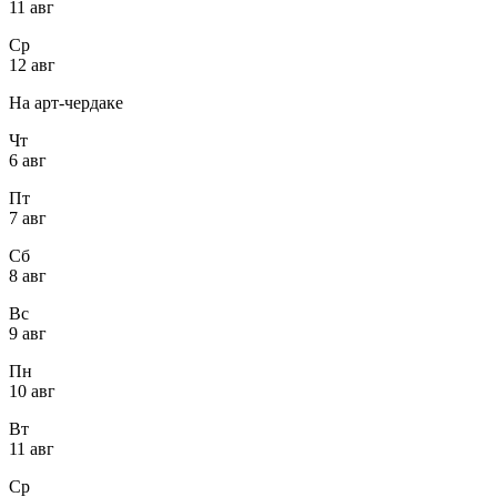
11 авг
Ср
12 авг
На арт-чердаке
Чт
6 авг
Пт
7 авг
Сб
8 авг
Вс
9 авг
Пн
10 авг
Вт
11 авг
Ср