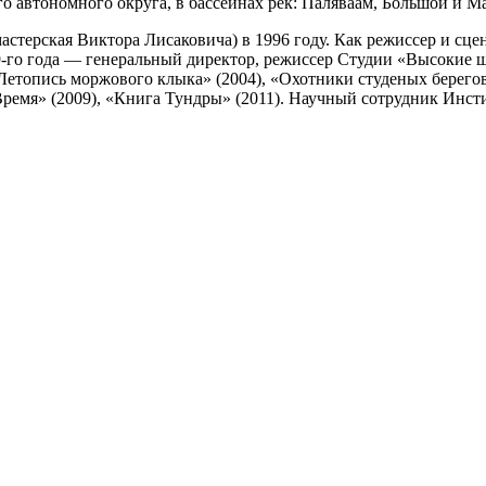
го автономного округа, в бассейнах рек: Паляваам, Большой и 
стерская Виктора Лисаковича) в 1996 году. Как режиссер и сц
9-го года — генеральный директор, режиссер Студии «Высокие 
 «Летопись моржового клыка» (2004), «Охотники студеных берегов
 Время» (2009), «Книга Тундры» (2011). Научный сотрудник Инс