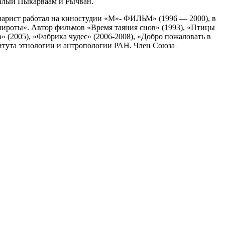
Малый Пыкарваам и Рычван.
енарист работал на киностудии «М»- ФИЛЬМ» (1996 — 2000), в
широты». Автор фильмов «Время таяния снов» (1993), «Птицы
» (2005), «Фабрика чудес» (2006-2008), «Добро пожаловать в
титута этнологии и антропологии РАН. Член Союза