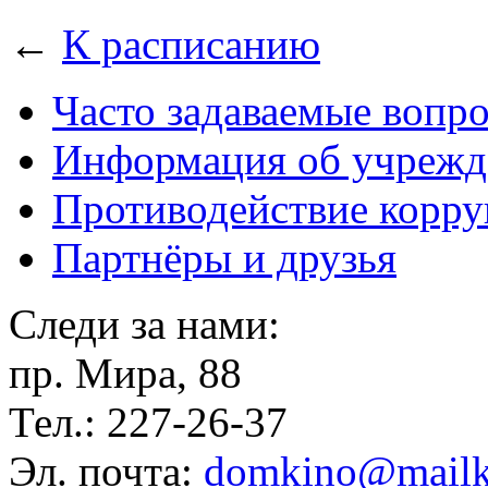
←
К расписанию
Часто задаваемые вопр
Информация об учрежд
Противодействие корр
Партнёры и друзья
Следи за нами:
пр. Мира, 88
Тел.: 227-26-37
Эл. почта:
domkino@mailk