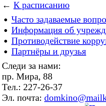
←
К расписанию
Часто задаваемые вопр
Информация об учрежд
Противодействие корр
Партнёры и друзья
Следи за нами:
пр. Мира, 88
Тел.: 227-26-37
Эл. почта:
domkino@mailk