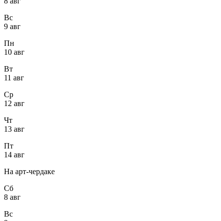
8 авг
Вс
9 авг
Пн
10 авг
Вт
11 авг
Ср
12 авг
Чт
13 авг
Пт
14 авг
На арт-чердаке
Сб
8 авг
Вс