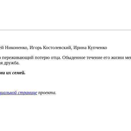
ей Никоненко
,
Игорь Костолевский
,
Ирина Купченко
переживающий потерю отца. Обыденное течение его жизни меняе
ая дружба.
и их семей.
циальной странице
проекта.