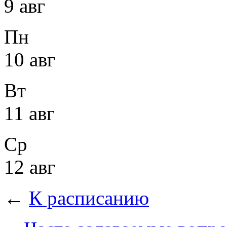
9 авг
Пн
10 авг
Вт
11 авг
Ср
12 авг
←
К расписанию