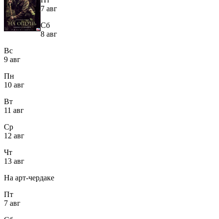
7 авг
Сб
8 авг
Вс
9 авг
Пн
10 авг
Вт
11 авг
Ср
12 авг
Чт
13 авг
На арт-чердаке
Пт
7 авг