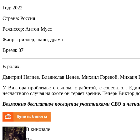
Год:
2022
Страна:
Россия
Режиссер:
Антон Мусс
Жанр:
триллер, экшн, драма
Время:
87
В ролях:
Дмитрий Нагиев
,
Владислав Ценёв
,
Михаил Горевой
,
Михаил 
У Виктора проблемы: с сыном, с работой, с совестью... Ед
несчастного случая на охоте он теряет зрение. Теперь Виктор 
Возможно бесплатное посещение участниками СВО и членам
В кинозале
Пт