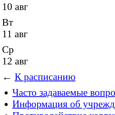
10 авг
Вт
11 авг
Ср
12 авг
←
К расписанию
Часто задаваемые вопр
Информация об учрежд