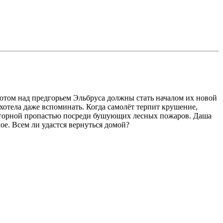
том над предгорьем Эльбруса должны стать началом их новой
хотела даже вспоминать. Когда самолёт терпит крушение,
д горной пропастью посреди бушующих лесных пожаров. Даша
е. Всем ли удастся вернуться домой?