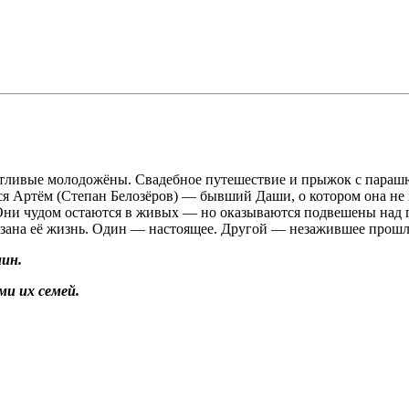
тливые молодожёны. Свадебное путешествие и прыжок с парашю
ся Артём (Степан Белозёров) — бывший Даши, о котором она не 
. Они чудом остаются в живых — но оказываются подвешены на
зана её жизнь. Один — настоящее. Другой — незажившее прошло
ин.
и их семей.