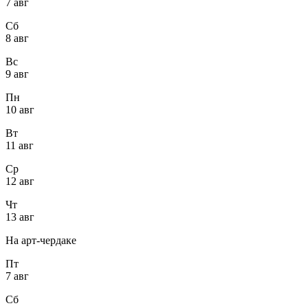
7 авг
Сб
8 авг
Вс
9 авг
Пн
10 авг
Вт
11 авг
Ср
12 авг
Чт
13 авг
На арт-чердаке
Пт
7 авг
Сб