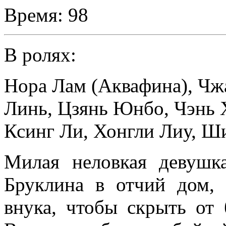
Время:
98
В ролях:
Нора Лам (Аквафина)
,
Чж
Линь
,
Цзянь Юнбо
,
Чэнь 
Ксинг Ли
,
Хонгли Лиу
,
Ши
Милая неловкая девушк
Бруклина в отчий дом, 
внука, чтобы скрыть от