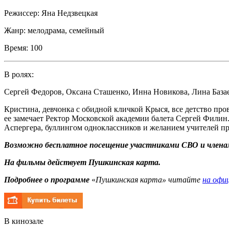
Режиссер:
Яна Недзвецкая
Жанр:
мелодрама, семейный
Время:
100
В ролях:
Сергей Федоров
,
Оксана Сташенко
,
Инна Новикова
,
Лина База
Кристина, девчонка с обидной кличкой Крыся, все детство пров
ее замечает Ректор Московской академии балета Сергей Филин
Аспергера, буллингом одноклассников и желанием учителей п
Возможно бесплатное посещение участниками СВО и членам
На фильмы действует Пушкинская карта.
Подробнее о программе
«
Пушкинская карта» читайте
на офи
В кинозале