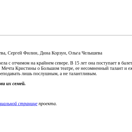
ева
,
Сергей Филин
,
Дина Корзун
,
Ольга Челышева
ела с отчимом на крайнем севере. В 15 лет она поступает в бал
. Мечта Кристины о Большом театре, ее несомненный талант и е
реподавать лишь послушным, а не талантливым.
и их семей.
циальной странице
проекта.