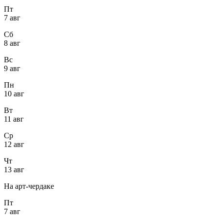
Пт
7 авг
Сб
8 авг
Вс
9 авг
Пн
10 авг
Вт
11 авг
Ср
12 авг
Чт
13 авг
На арт-чердаке
Пт
7 авг