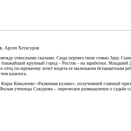
в
,
Арсен Хетагуров
между отвесными скалами. Сюда перевез свою семью Заур. Сынов
ближайший крупный город – Ростов – на заработки. Младший Дак
но отец по-прежнему хочет видеть ее маленьким беззащитным ре
чем казалось.
Киры Коваленко «Разжимая кулаки», получившей главный приз 
. Фильм ученицы Сокурова – лирическое размышление о судьбе 