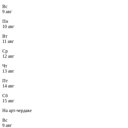
Вс
9 авг
Пн
10 авг
Вт
11 авг
Ср
12 авг
Чт
13 авг
Пт
14 авг
Сб
15 авг
На арт-чердаке
Вс
9 авг