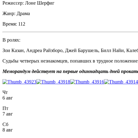
Режиссер:
Лоне Шерфиг
Жанр:
Драма
Время:
112
В ролях:
Зои Казан
,
Андреа Райзборо
,
Джей Барушель
,
Билл Найи
,
Кале
Судьбы четверых незнакомцев, попавших в трудное положение,
Меморандум действует на первые одиннадцать дней прокат
Чт
6 авг
Пт
7 авг
Сб
8 авг