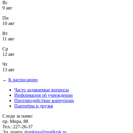
Вс
9 авг
Пн
10 авг
Вт
11 авг
Ср
12 авг
Чт
13 авг
←
К расписанию
Часто задаваемые вопросы
Информация об учреждении
Противодействие коррупции
Партнёры и друзья
Следи за нами:
пр. Мира, 88
Тел.: 227-26-37
Эл. почта:
domkino@mailkrsk.ru