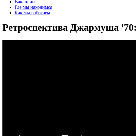
Вакансии
Где мы находимся
Как мы работаем
Ретроспектива Джармуша '70: