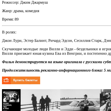
Режиссер:
Джим Джармуш
Жанр:
драма, комедия
Время:
89
В ролях:
Джон Лури
,
Эстер Балинт
,
Ричард Эдсон
,
Сесиллия Старк
,
Дэн
Скучающие молодые люди Вилли и Эдди - бездельники и игроки.
Вилли приезжает юная кузина Ева из Венгрии, и постепенно др
Фильм демонстрируется на языке оригинала с русскими суб
Продолжительность рекламно-информационного блока: 5 ми